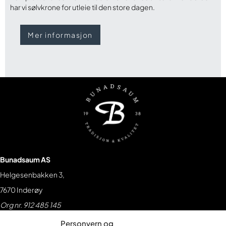
har vi sølvkrone for utleie til den store dagen.
Mer informasjon
Bunadsaum AS
Helgesenbakken 3,
7670 Inderøy
Org nr. 912 485 145
Kontakt oss
Personvern og