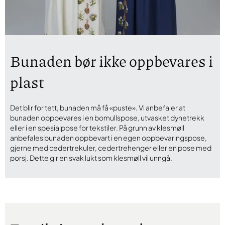
Bunaden bør ikke oppbevares i
plast
Det blir for tett, bunaden må få «puste». Vi anbefaler at
bunaden oppbevares i en bomullspose, utvasket dynetrekk
eller i en spesialpose for tekstiler. På grunn av klesmøll
anbefales bunaden oppbevart i en egen oppbevaringspose,
gjerne med cedertrekuler, cedertrehenger eller en pose med
porsj. Dette gir en svak lukt som klesmøll vil unngå.