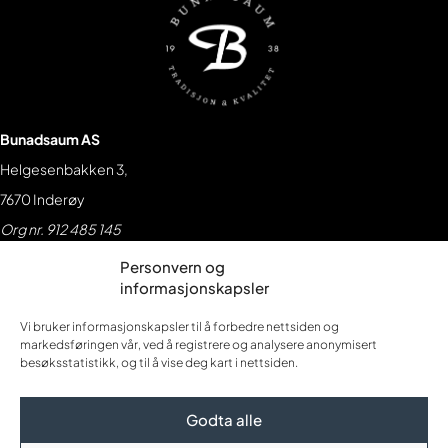
Bunadsaum AS
Helgesenbakken 3,
7670 Inderøy
Org nr. 912 485 145
Kontakt oss
Personvern og
informasjonskapsler
74 15 30 23
firmapost@bunadsaum.no
Vi bruker informasjonskapsler til å forbedre nettsiden og
markedsføringen vår, ved å registrere og analysere anonymisert
Følg oss
besøksstatistikk, og til å vise deg kart i nettsiden.
Godta alle
Personvern og informasjonskapsler