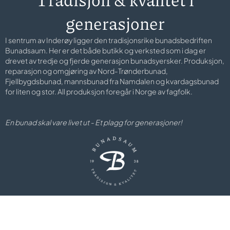
generasjoner
I sentrum av Inderøy ligger den tradisjonsrike bunadsbedriften
Bunadsaum. Her er det både butikk og verksted som i dag er
drevet av tredje og fjerde generasjon bunadsyersker. Produksjon,
reparasjon og omgjøring av Nord-Trønderbunad,
Fjellbygdsbunad, mannsbunad fra Namdalen og kvardagsbunad
for liten og stor. All produksjon foregår i Norge av fagfolk.
En bunad skal vare livet ut - Et plagg for generasjoner!